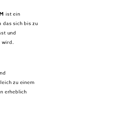
UM
ist ein
 das sich bis zu
sst und
 wird.
und
leich zu einem
n erheblich